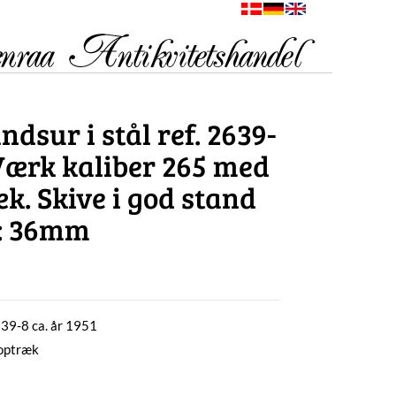
sur i stål ref. 2639-
 Værk kaliber 265 med
k. Skive i god stand
D: 36mm
639-8 ca. år 1951
 optræk