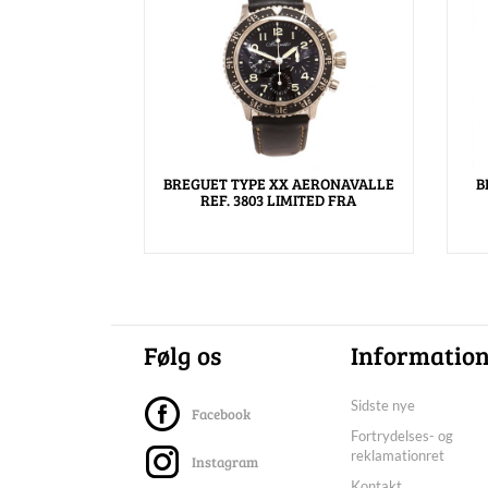
BREGUET TYPE XX AERONAVALLE
B
REF. 3803 LIMITED FRA
Følg os
Informatio
Sidste nye
Facebook
Fortrydelses- og
reklamationret
Instagram
Kontakt