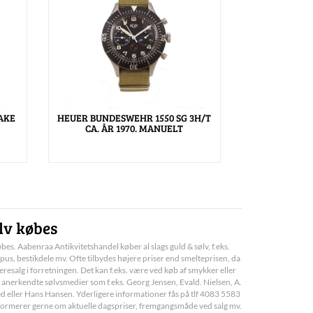
AKE
HEUER BUNDESWEHR 1550 SG 3H/T
CA. ÅR 1970. MANUELT
lv købes
bes. Aabenraa Antikvitetshandel køber al slags guld & sølv, f.eks.
pus, bestikdele mv. Ofte tilbydes højere priser end smelteprisen, da
deresalg i forretningen. Det kan f.eks. være ved køb af smykker eller
 anerkendte sølvsmedier som f.eks. Georg Jensen, Evald. Nielsen, A.
d eller Hans Hansen. Yderligere informationer fås på tlf 4083 5583
informerer gerne om aktuelle dagspriser, fremgangsmåde ved salg mv.