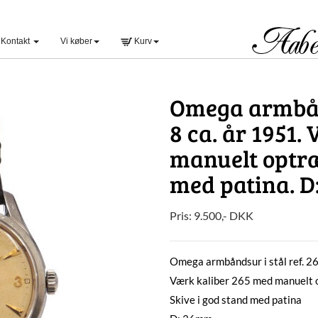
Kontakt
Vi køber
Kurv
Omega armbånd
8 ca. år 1951.
manuelt optræ
med patina. 
Pris:
9.500
,-
DKK
Omega armbåndsur i stål ref. 2
Værk kaliber 265 med manuelt
Skive i god stand med patina