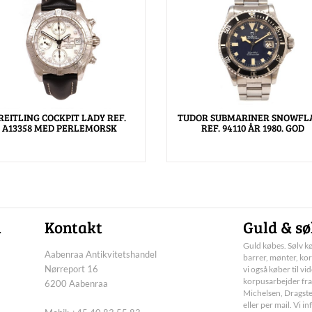
REITLING COCKPIT LADY REF.
TUDOR SUBMARINER SNOWFL
A13358 MED PERLEMORSK
REF. 94110 ÅR 1980. GOD
n
Kontakt
Guld & sø
Guld købes. Sølv kø
Aabenraa Antikvitetshandel
barrer, mønter, kor
Nørreport 16
vi også køber til vi
korpusarbejder fra
6200 Aabenraa
Michelsen, Dragste
eller per mail. Vi 