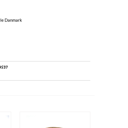
hele Danmark
9537