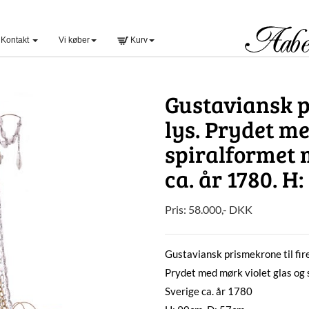
Kontakt
Vi køber
Kurv
Gustaviansk p
lys. Prydet me
spiralformet 
ca. år 1780. H
Pris:
58.000
,-
DKK
Gustaviansk prismekrone til fire
Prydet med mørk violet glas og
Sverige ca. år 1780