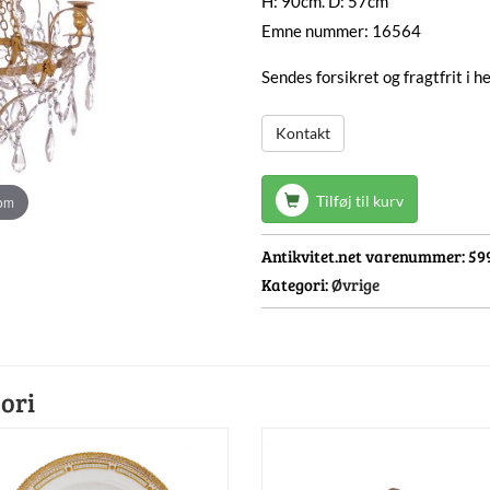
H: 90cm. D: 57cm
Emne nummer: 16564
Sendes forsikret og fragtfrit i 
Kontakt
Tilføj til kurv
oom
Antikvitet.net varenummer:
59
Kategori:
Øvrige
ori