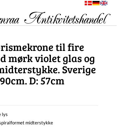
rismekrone til fire
d mørk violet glas og
midterstykke. Sverige
: 90cm. D: 57cm
 lys
 spiralformet midterstykke