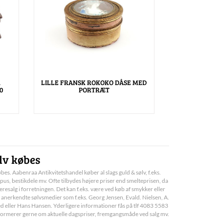
.
LILLE FRANSK ROKOKO DÅSE MED
0
PORTRÆT
lv købes
bes. Aabenraa Antikvitetshandel køber al slags guld & sølv, f.eks.
pus, bestikdele mv. Ofte tilbydes højere priser end smelteprisen, da
deresalg i forretningen. Det kan f.eks. være ved køb af smykker eller
 anerkendte sølvsmedier som f.eks. Georg Jensen, Evald. Nielsen, A.
d eller Hans Hansen. Yderligere informationer fås på tlf 4083 5583
informerer gerne om aktuelle dagspriser, fremgangsmåde ved salg mv.