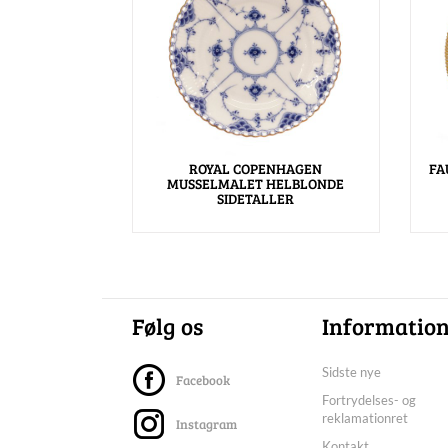
ROYAL COPENHAGEN
FA
MUSSELMALET HELBLONDE
SIDETALLER
Følg os
Informatio
Sidste nye
Facebook
Fortrydelses- og
reklamationret
Instagram
Kontakt