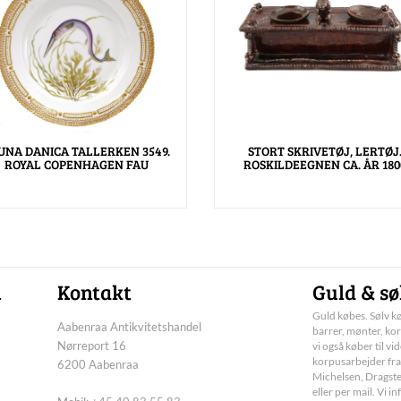
UNA DANICA TALLERKEN 3549.
STORT SKRIVETØJ, LERTØJ
ROYAL COPENHAGEN FAU
ROSKILDEEGNEN CA. ÅR 180
n
Kontakt
Guld & sø
Guld købes. Sølv kø
Aabenraa Antikvitetshandel
barrer, mønter, kor
Nørreport 16
vi også køber til vi
korpusarbejder fra
6200 Aabenraa
Michelsen, Dragste
eller per mail. Vi 