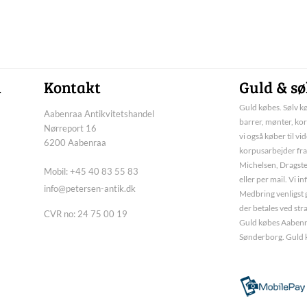
n
Kontakt
Guld & sø
Guld købes. Sølv kø
Aabenraa Antikvitetshandel
barrer, mønter, kor
Nørreport 16
vi også køber til vi
6200 Aabenraa
korpusarbejder fra
Michelsen, Dragste
Mobil: +45 40 83 55 83
eller per mail. Vi 
info@petersen-antik.dk
Medbring venligst g
der betales ved str
CVR no: 24 75 00 19
Guld købes Aabenra
Sønderborg. Guld 