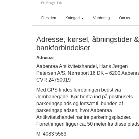
Fri Fragt i DK
(current)
Forsiden
Kategori
Vurdering
Om os
Adresse, kørsel, åbningstider &
bankforbindelser
Adresse
Aabenraa Antikvitetshandel, Hans Jørgen
Petersen A/S, Nørreport 16 DK – 6200 Aabenr
CVR 24750019
Med GPS findes forretningen bedst via
Jernbanegade. Kør herfra ind på posthusets
parkeringsplads og fortsæt til bunden af
parkeringspladsen, hvor Aabenraa
Antikvitetshandel har tre parkeringspladser.
Forretningen ligger ca. 50 meter fra disse plads
M: 4083 5583