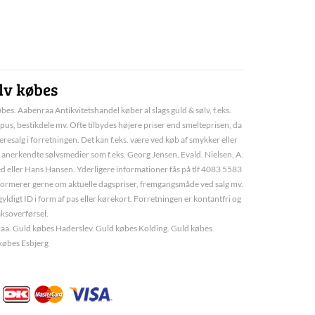
lv købes
bes. Aabenraa Antikvitetshandel køber al slags guld & sølv, f.eks.
pus, bestikdele mv. Ofte tilbydes højere priser end smelteprisen, da
deresalg i forretningen. Det kan f.eks. være ved køb af smykker eller
 anerkendte sølvsmedier som f.eks. Georg Jensen, Evald. Nielsen, A.
d eller Hans Hansen. Yderligere informationer fås på tlf 4083 5583
informerer gerne om aktuelle dagspriser, fremgangsmåde ved salg mv.
yldigt ID i form af pas eller kørekort. Forretningen er kontantfri og
aksoverførsel.
a. Guld købes Haderslev. Guld købes Kolding. Guld købes
købes Esbjerg