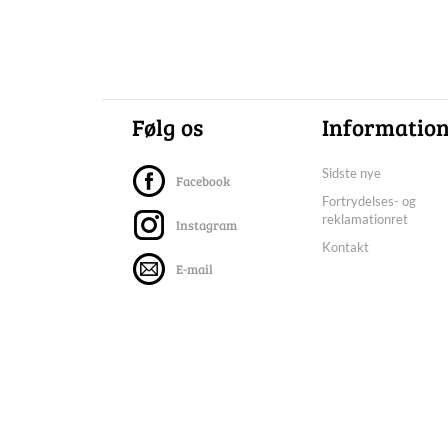
Følg os
Informatio
Sidste nye
Facebook
Fortrydelses- og
reklamationret
Instagram
Kontakt
E-mail