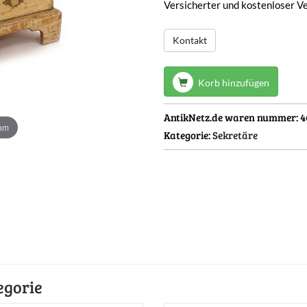
Versicherter und kostenloser V
Kontakt
Korb hinzufügen
AntikNetz.de waren nummer:
4
oom
Kategorie:
Sekretäre
egorie