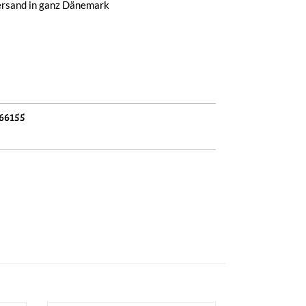
ersand in ganz Dänemark
66155