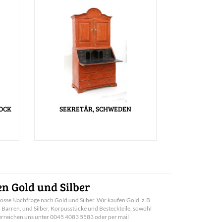
OCK
SEKRETÄR, SCHWEDEN
n Gold und Silber
rosse Nachfrage nach Gold und Silber. Wir kaufen Gold, z.B.
arren, und Silber, Korpusstücke und Besteckteile, sowohl
e erreichen uns unter 0045 4083 5583 oder per mail