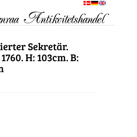
erter Sekretär.
760. H: 103cm. B:
m