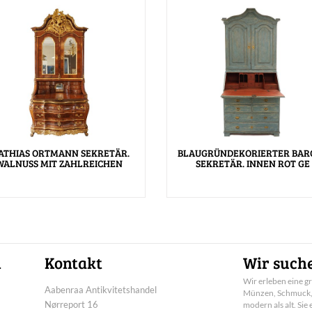
ATHIAS ORTMANN SEKRETÄR.
BLAUGRÜNDEKORIERTER BAR
WALNUSS MIT ZAHLREICHEN
SEKRETÄR. INNEN ROT GE
n
Kontakt
Wir suche
Wir erleben eine g
Aabenraa Antikvitetshandel
Münzen, Schmuck, B
Nørreport 16
modern als alt. Si