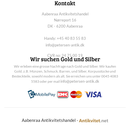
Kontakt
Aabenraa Antikvitetshandel
Nørreport 16
DK - 6200 Aabenraa
Handy: +45 40 83 55 83
info@petersen-antik.dk
CVR no: 24 75 00 19
Wir suchen Gold und Silber
Wir erleben eine grosse Nachfrage nach Gold und Silber. Wir kaufen
Gold, z.B. Münzen, Schmuck, Barren, und Silber, Korpusstücke und
Besteckteile, sowohl modern als alt. Sie erreichen uns unter 0045 4083
info@petersen-antik.dk
5583 oder per mail
Aabenraa Antikvitetshandel -