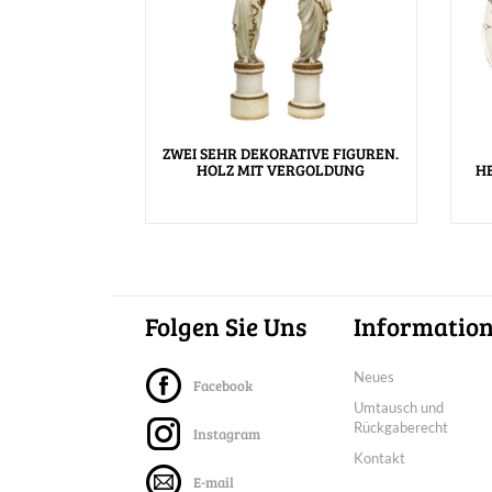
ZWEI SEHR DEKORATIVE FIGUREN.
HOLZ MIT VERGOLDUNG
H
Folgen Sie Uns
Informatio
Neues
Facebook
Umtausch und
Rückgaberecht
Instagram
Kontakt
E-mail