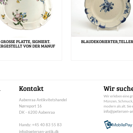
GROSSE PLATTE, SIGNIERT.
BLAUDEKORIERTER,TELLER
ERGESTELLT VON DER MANUF
n
Kontakt
Wir suche
Wir erleben eine g
Aabenraa Antikvitetshandel
Münzen, Schmuck, B
Nørreport 16
modern als alt. Si
info@petersen-an
DK - 6200 Aabenraa
Handy: +45 40 83 55 83
info@petersen-antik.dk