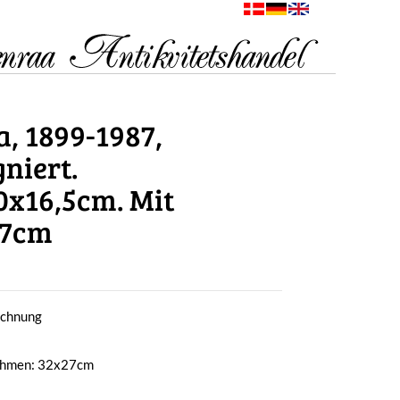
a, 1899-1987,
niert.
0x16,5cm. Mit
27cm
ichnung
Rahmen: 32x27cm