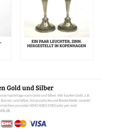
,
EIN PAAR LEUCHTER, ZINN.
HERGESTELLT IN KOPENHAGEN
n Gold und Silber
rosse Nachfrage nach Gold und Silber. Wir kaufen Gold, z.B.
arren, und Silber, Korpusstücke und Besteckteile, sowohl
e erreichen uns unter 0045 4083 5583 oder per mail
tik.dk