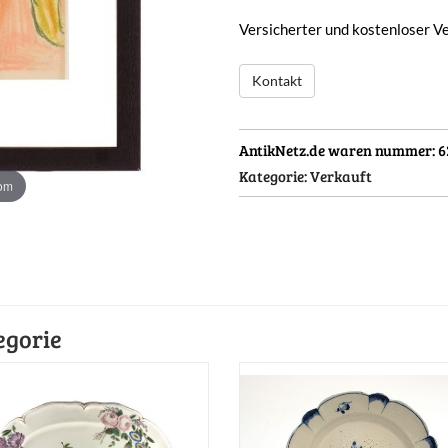
Versicherter und kostenloser V
Kontakt
AntikNetz.de waren nummer:
6
Kategorie:
Verkauft
oom
egorie