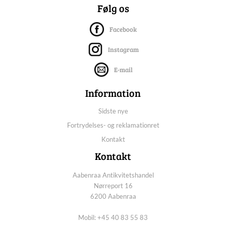
Følg os
Facebook
Instagram
E-mail
Information
Sidste nye
Fortrydelses- og reklamationret
Kontakt
Kontakt
Aabenraa Antikvitetshandel
Nørreport 16
6200 Aabenraa
Mobil: +45 40 83 55 83