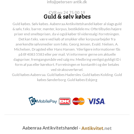
info@petersen-antik.dk
CVR no: 24 75 00 19
Guld & sølv købes
Guld købes. Sølv købes. Aabenraa Antikvitetshandel køber al slags guld
& sølv, f.eks. barrer, mønter, korpus, bestikdele mv. Ofte tilbydes højere
priser end smelteprisen, da vi også køber til videresalg i forretningen.
Det kan f.eks. være ved køb af smykker eller korpusarbejder fra
anerkendte sølvsmedier som f.eks. Georg Jensen, Evald. Nielsen, A.
Michelsen, Dragsted eller Hans Hansen. Yderligere informationer fås
på tlf 4083 5583 eller per mail. Vi informerer gerne om aktuelle
dagspriser, fremgangsmåde ved salg mv. Medbring venligst gyldigt ID i
form af pas eller kørekort. Forretningen er kontantfri og der betales
ved straksoverførsel.
Guld købes Aabenraa. Guld købes Haderslev. Guld købes Kolding. Guld
købes Sønderborg. Guld købes Esbjerg
Aabenraa Antikvitetshandel -