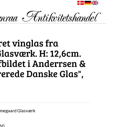
et vinglas fra
asværk. H: 12,6cm.
fbildet i Anderrsen &
rerede Danske Glas",
olmegaard Glasværk
860