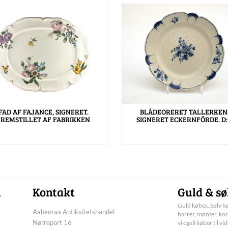
FAD AF FAJANCE, SIGNERET.
BLÅDEORERET TALLERKEN
FREMSTILLET AF FABRIKKEN
SIGNERET ECKERNFÖRDE. D:
n
Kontakt
Guld & sø
Guld købes. Sølv kø
Aabenraa Antikvitetshandel
barrer, mønter, kor
Nørreport 16
vi også køber til vi