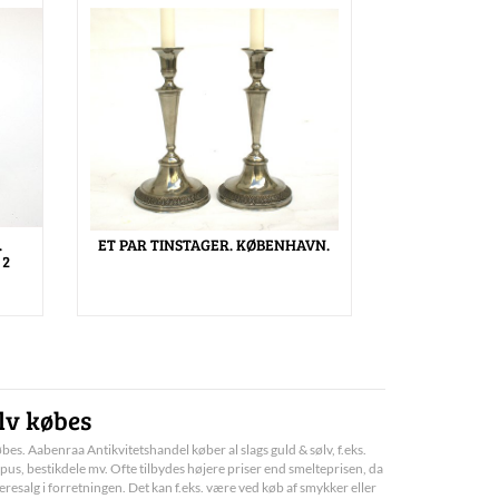
.
ET PAR TINSTAGER. KØBENHAVN.
 2
lv købes
bes. Aabenraa Antikvitetshandel køber al slags guld & sølv, f.eks.
pus, bestikdele mv. Ofte tilbydes højere priser end smelteprisen, da
deresalg i forretningen. Det kan f.eks. være ved køb af smykker eller