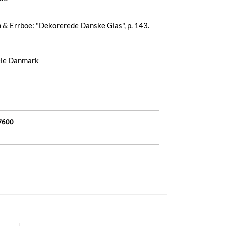
n & Errboe: "Dekorerede Danske Glas", p. 143.
hele Danmark
7600