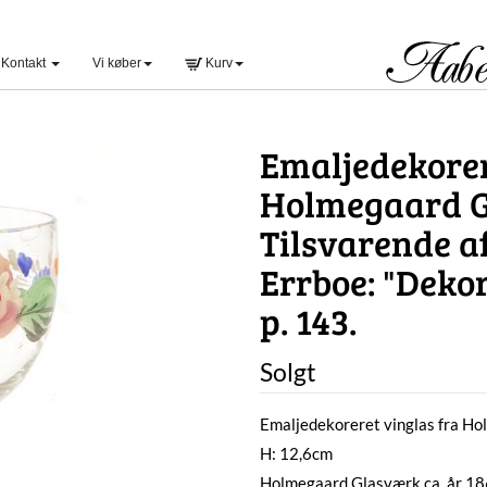
Kontakt
Vi køber
Kurv
Emaljedekorer
Holmegaard Gl
Tilsvarende a
Errboe: "Deko
p. 143.
Solgt
Emaljedekoreret vinglas fra H
H: 12,6cm
Holmegaard Glasværk ca. år 1