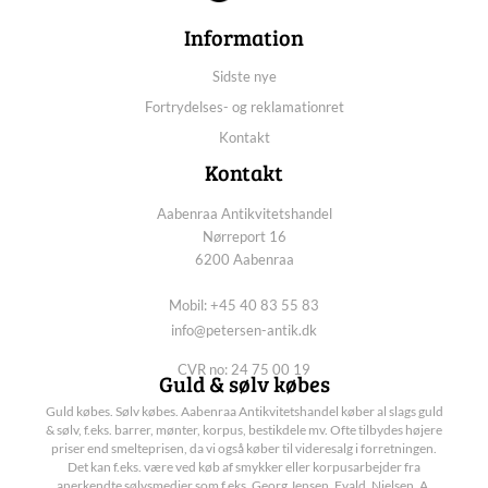
Information
Sidste nye
Fortrydelses- og reklamationret
Kontakt
Kontakt
Aabenraa Antikvitetshandel
Nørreport 16
6200 Aabenraa
Mobil: +45 40 83 55 83
info@petersen-antik.dk
CVR no: 24 75 00 19
Guld & sølv købes
Guld købes. Sølv købes. Aabenraa Antikvitetshandel køber al slags guld
& sølv, f.eks. barrer, mønter, korpus, bestikdele mv. Ofte tilbydes højere
priser end smelteprisen, da vi også køber til videresalg i forretningen.
Det kan f.eks. være ved køb af smykker eller korpusarbejder fra
anerkendte sølvsmedier som f.eks. Georg Jensen, Evald. Nielsen, A.