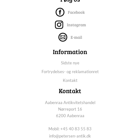
Facebook
Instagram
E-mail
Information
Sidste nye
Fortrydelses- og reklamationret
Kontakt
Kontakt
Aabenraa Antikvitetshandel
Nørreport 16
6200 Aabenraa
Mobil: +45 40 83 55 83
info@petersen-antik.dk