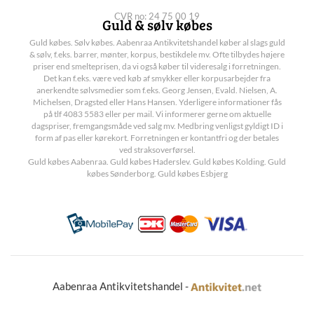
CVR no: 24 75 00 19
Guld & sølv købes
Guld købes. Sølv købes. Aabenraa Antikvitetshandel køber al slags guld
& sølv, f.eks. barrer, mønter, korpus, bestikdele mv. Ofte tilbydes højere
priser end smelteprisen, da vi også køber til videresalg i forretningen.
Det kan f.eks. være ved køb af smykker eller korpusarbejder fra
anerkendte sølvsmedier som f.eks. Georg Jensen, Evald. Nielsen, A.
Michelsen, Dragsted eller Hans Hansen. Yderligere informationer fås
på tlf 4083 5583 eller per mail. Vi informerer gerne om aktuelle
dagspriser, fremgangsmåde ved salg mv. Medbring venligst gyldigt ID i
form af pas eller kørekort. Forretningen er kontantfri og der betales
ved straksoverførsel.
Guld købes Aabenraa. Guld købes Haderslev. Guld købes Kolding. Guld
købes Sønderborg. Guld købes Esbjerg
Aabenraa Antikvitetshandel -