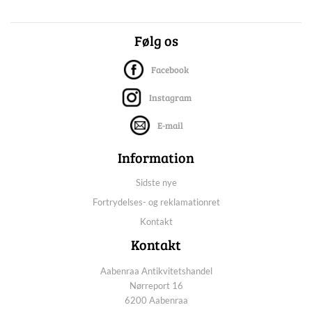
Følg os
Facebook
Instagram
E-mail
Information
Sidste nye
Fortrydelses- og reklamationret
Kontakt
Kontakt
Aabenraa Antikvitetshandel
Nørreport 16
6200 Aabenraa