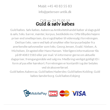
Mobil: +45 40 83 55 83
info@petersen-antik.dk
CVR no: 24 75 00 19
Guld & sølv købes
Guld købes. Sølv købes. Aabenraa Antikvitetshandel køber al slags guld
& sølv, f.eks. barrer, mønter, korpus, bestikdele mv. Ofte tilbydes højere
priser end smelteprisen, da vi også køber til videresalg i forretningen.
Det kan f.eks. være ved køb af smykker eller korpusarbejder fra
anerkendte sølvsmedier som f.eks. Georg Jensen, Evald. Nielsen, A.
Michelsen, Dragsted eller Hans Hansen. Yderligere informationer fås
på tlf 4083 5583 eller per mail. Vi informerer gerne om aktuelle
dagspriser, fremgangsmåde ved salg mv. Medbring venligst gyldigt ID i
form af pas eller kørekort. Forretningen er kontantfri og der betales
ved straksoverførsel.
Guld købes Aabenraa. Guld købes Haderslev. Guld købes Kolding. Guld
købes Sønderborg. Guld købes Esbjerg