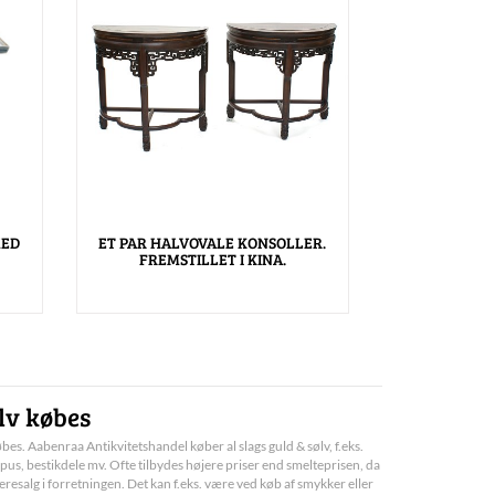
MED
ET PAR HALVOVALE KONSOLLER.
FREMSTILLET I KINA.
lv købes
bes. Aabenraa Antikvitetshandel køber al slags guld & sølv, f.eks.
pus, bestikdele mv. Ofte tilbydes højere priser end smelteprisen, da
deresalg i forretningen. Det kan f.eks. være ved køb af smykker eller