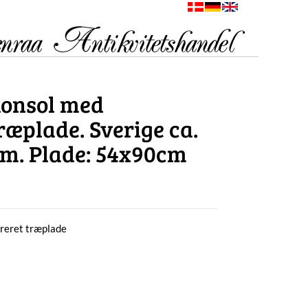
konsol med
æplade. Sverige ca.
9cm. Plade: 54x90cm
reret træplade