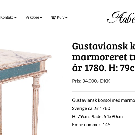
Kontakt
Vi køber
Kurv
Gustaviansk 
marmoreret tr
år 1780. H: 7
Pris:
34.000
,-
DKK
Gustaviansk konsol med marmo
Sverige ca. år 1780
H: 79cm. Plade: 54x90cm
Emne nummer: 145