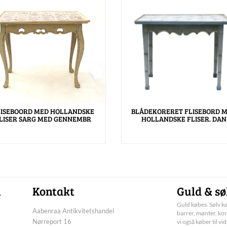
LISEBOORD MED HOLLANDSKE
BLÅDEKORERET FLISEBORD 
LISER SARG MED GENNEMBR
HOLLANDSKE FLISER. DAN
n
Kontakt
Guld & sø
Guld købes. Sølv kø
Aabenraa Antikvitetshandel
barrer, mønter, kor
Nørreport 16
vi også køber til vi