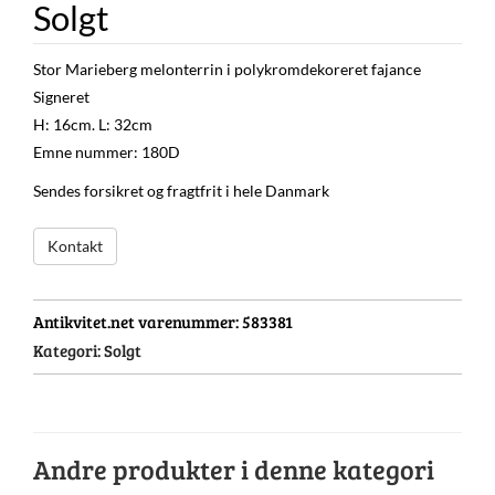
Solgt
Stor Marieberg melonterrin i polykromdekoreret fajance
Signeret
H: 16cm. L: 32cm
Emne nummer: 180D
Sendes forsikret og fragtfrit i hele Danmark
Kontakt
Antikvitet.net varenummer:
583381
Kategori:
Solgt
Andre produkter i denne kategori