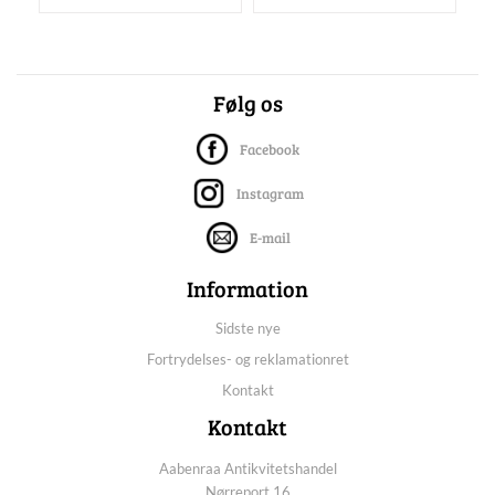
Følg os
Facebook
Instagram
E-mail
Information
Sidste nye
Fortrydelses- og reklamationret
Kontakt
Kontakt
Aabenraa Antikvitetshandel
Nørreport 16