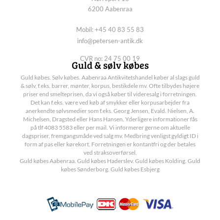
6200 Aabenraa
Mobil: +45 40 83 55 83
info@petersen-antik.dk
CVR no: 24 75 00 19
Guld & sølv købes
Guld købes. Sølv købes. Aabenraa Antikvitetshandel køber al slags guld
& sølv, f.eks. barrer, mønter, korpus, bestikdele mv. Ofte tilbydes højere
priser end smelteprisen, da vi også køber til videresalg i forretningen.
Det kan f.eks. være ved køb af smykker eller korpusarbejder fra
anerkendte sølvsmedier som f.eks. Georg Jensen, Evald. Nielsen, A.
Michelsen, Dragsted eller Hans Hansen. Yderligere informationer fås
på tlf 4083 5583 eller per mail. Vi informerer gerne om aktuelle
dagspriser, fremgangsmåde ved salg mv. Medbring venligst gyldigt ID i
form af pas eller kørekort. Forretningen er kontantfri og der betales
ved straksoverførsel.
Guld købes Aabenraa. Guld købes Haderslev. Guld købes Kolding. Guld
købes Sønderborg. Guld købes Esbjerg