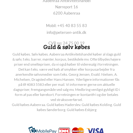
Aabenraa Antikvitetshandel
Nørreport 16
6200 Aabenraa
Mobil: +45 40 83 55 83
info@petersen-antik.dk
CVR no: 24 75 00 19
Guld & sølv købes
Guld købes. Sølv købes. Aabenraa Antikvitetshandel køber al slags guld
& sølv, f.eks. barrer, mønter, korpus, bestikdele mv. Ofte tilbydes højere
priser end smelteprisen, da vi også køber til videresalg i forretningen.
Det kan f.eks. være ved køb af smykker eller korpusarbejder fra
anerkendte sølvsmedier som f.eks. Georg Jensen, Evald. Nielsen, A.
Michelsen, Dragsted eller Hans Hansen. Yderligere informationer fås
på tlf 4083 5583 eller per mail. Vi informerer gerne om aktuelle
dagspriser, fremgangsmåde ved salg mv. Medbring venligst gyldigt ID i
form af pas eller kørekort. Forretningen er kontantfri og der betales
ved straksoverførsel.
Guld købes Aabenraa. Guld købes Haderslev. Guld købes Kolding. Guld
købes Sønderborg. Guld købes Esbjerg