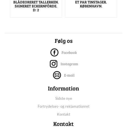
BLÅDEORERET TALLERKEN.
ET PAR TINSTAGER.
SIGNERET ECKERNFÖRDE.
KØBENHAVN.
D: 2
Følg os
Facebook
Instagram
E-mail
Information
Sidste nye
Fortrydelses- og reklamationret
Kontakt
Kontakt