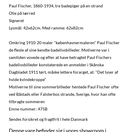
Paul Fischer, 1860-1934, tre badepiger på en strand
Olie på lærred
Signeret
Lysmål: 42x62cm. Med ramme: 62x82cm
Omkring 1910-20 maler "københavnermaleren" Paul Fischer
de fleste af sine kendte badelivsbilleder. Motiverne var i
samtiden vovede og efter at have betragtet Paul Fischers
badelivsbilleder konstaterede en anmelder i Skånska
Dagbladet 1911 tørt, måske lettere forarget, at: "Det lyser af
hvide kvindekroppe"
Motiverne til sine sommerbilleder hentede Paul Fischer ofte
ved Båstads eller Falsterbos strande, Sverige, hvor han ofte
tilbragte sommeren
Emne nummer: 475B
Sendes forsikret og fragtfrit i hele Danmark
Denne vare befinder sig i vores showroom i