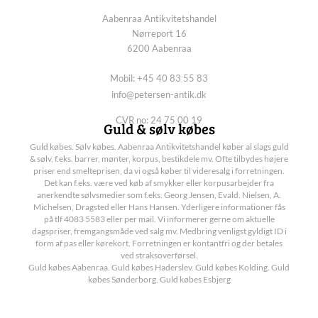
Aabenraa Antikvitetshandel
Nørreport 16
6200 Aabenraa
Mobil: +45 40 83 55 83
info@petersen-antik.dk
CVR no: 24 75 00 19
Guld & sølv købes
Guld købes. Sølv købes. Aabenraa Antikvitetshandel køber al slags guld
& sølv, f.eks. barrer, mønter, korpus, bestikdele mv. Ofte tilbydes højere
priser end smelteprisen, da vi også køber til videresalg i forretningen.
Det kan f.eks. være ved køb af smykker eller korpusarbejder fra
anerkendte sølvsmedier som f.eks. Georg Jensen, Evald. Nielsen, A.
Michelsen, Dragsted eller Hans Hansen. Yderligere informationer fås
på tlf 4083 5583 eller per mail. Vi informerer gerne om aktuelle
dagspriser, fremgangsmåde ved salg mv. Medbring venligst gyldigt ID i
form af pas eller kørekort. Forretningen er kontantfri og der betales
ved straksoverførsel.
Guld købes Aabenraa. Guld købes Haderslev. Guld købes Kolding. Guld
købes Sønderborg. Guld købes Esbjerg