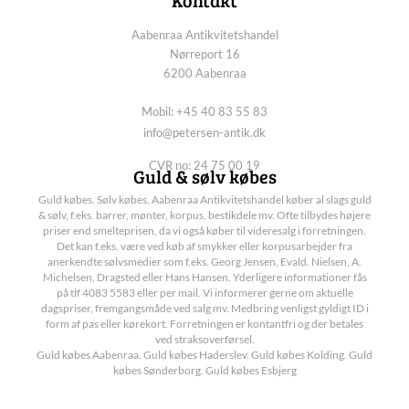
Aabenraa Antikvitetshandel
Nørreport 16
6200 Aabenraa
Mobil: +45 40 83 55 83
info@petersen-antik.dk
CVR no: 24 75 00 19
Guld & sølv købes
Guld købes. Sølv købes. Aabenraa Antikvitetshandel køber al slags guld
& sølv, f.eks. barrer, mønter, korpus, bestikdele mv. Ofte tilbydes højere
priser end smelteprisen, da vi også køber til videresalg i forretningen.
Det kan f.eks. være ved køb af smykker eller korpusarbejder fra
anerkendte sølvsmedier som f.eks. Georg Jensen, Evald. Nielsen, A.
Michelsen, Dragsted eller Hans Hansen. Yderligere informationer fås
på tlf 4083 5583 eller per mail. Vi informerer gerne om aktuelle
dagspriser, fremgangsmåde ved salg mv. Medbring venligst gyldigt ID i
form af pas eller kørekort. Forretningen er kontantfri og der betales
ved straksoverførsel.
Guld købes Aabenraa. Guld købes Haderslev. Guld købes Kolding. Guld
købes Sønderborg. Guld købes Esbjerg