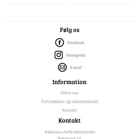
Følg os
Facebook
Instagram
E-mail
Information
Sidste nye
Fortrydelses- og reklamationret
Kontakt
Kontakt
Aabenraa Antikvitetshandel
Nørreport 16