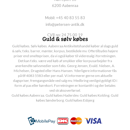
6200 Aabenraa
Mobil: +45 40 83 55 83
info@petersen-antik.dk
CVR no: 24 75 00 19
Guld & sølv købes
Guld købes. Sølv købes. Aabenraa Antikvitetshandel køber al slags guld
& sølv, f.eks. barrer, mønter, korpus, bestikdele mv. Ofte tilbydes højere
priser end smelteprisen, da vi også køber til videresalg i forretningen.
Det kan f.eks. være ved køb af smykker eller korpusarbejder fra
anerkendte sølvsmedier som f.eks. Georg Jensen, Evald. Nielsen, A.
Michelsen, Dragsted eller Hans Hansen. Yderligere informationer fås
på tlf 4083 5583 eller per mail. Vi informerer gerne om aktuelle
dagspriser, fremgangsmåde ved salg mv. Medbring venligst gyldigt ID i
form af pas eller kørekort. Forretningen er kontantfri og der betales
ved straksoverførsel.
Guld købes Aabenraa. Guld købes Haderslev. Guld købes Kolding. Guld
købes Sønderborg. Guld købes Esbjerg