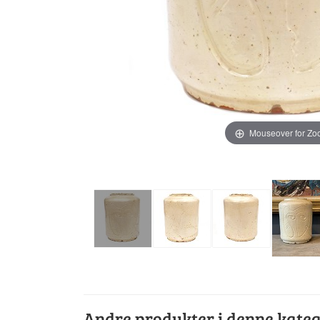
Mouseover for Z
Andre produkter i denne kateg