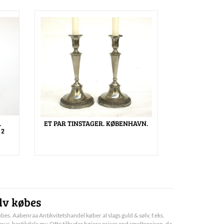
.
ET PAR TINSTAGER. KØBENHAVN.
 2
lv købes
bes. Aabenraa Antikvitetshandel køber al slags guld & sølv, f.eks.
pus, bestikdele mv. Ofte tilbydes højere priser end smelteprisen, da