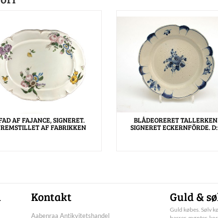
FAD AF FAJANCE, SIGNERET.
BLÅDEORERET TALLERKEN
FREMSTILLET AF FABRIKKEN
SIGNERET ECKERNFÖRDE. D:
n
Kontakt
Guld & sø
Guld købes. Sølv kø
Aabenraa Antikvitetshandel
barrer, mønter, kor