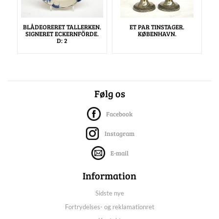
BLÅDEORERET TALLERKEN.
ET PAR TINSTAGER.
SIGNERET ECKERNFÖRDE.
KØBENHAVN.
D: 2
Følg os
Facebook
Instagram
E-mail
Information
Sidste nye
Fortrydelses- og reklamationret