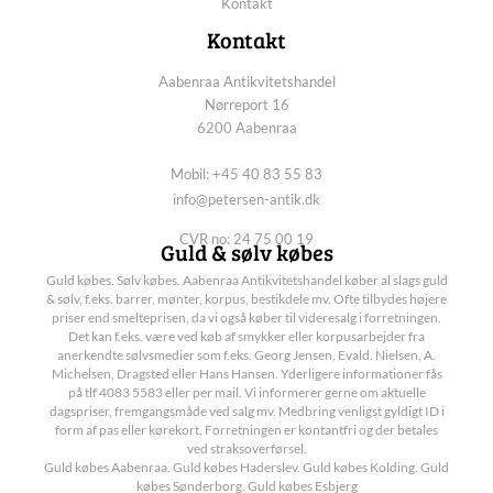
Kontakt
Kontakt
Aabenraa Antikvitetshandel
Nørreport 16
6200 Aabenraa
Mobil: +45 40 83 55 83
info@petersen-antik.dk
CVR no: 24 75 00 19
Guld & sølv købes
Guld købes. Sølv købes. Aabenraa Antikvitetshandel køber al slags guld
& sølv, f.eks. barrer, mønter, korpus, bestikdele mv. Ofte tilbydes højere
priser end smelteprisen, da vi også køber til videresalg i forretningen.
Det kan f.eks. være ved køb af smykker eller korpusarbejder fra
anerkendte sølvsmedier som f.eks. Georg Jensen, Evald. Nielsen, A.
Michelsen, Dragsted eller Hans Hansen. Yderligere informationer fås
på tlf 4083 5583 eller per mail. Vi informerer gerne om aktuelle
dagspriser, fremgangsmåde ved salg mv. Medbring venligst gyldigt ID i
form af pas eller kørekort. Forretningen er kontantfri og der betales
ved straksoverførsel.
Guld købes Aabenraa. Guld købes Haderslev. Guld købes Kolding. Guld
købes Sønderborg. Guld købes Esbjerg