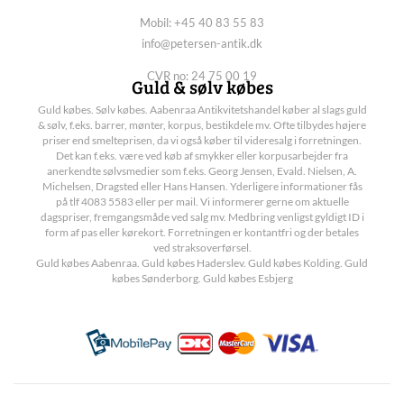
Mobil: +45 40 83 55 83
info@petersen-antik.dk
CVR no: 24 75 00 19
Guld & sølv købes
Guld købes. Sølv købes. Aabenraa Antikvitetshandel køber al slags guld
& sølv, f.eks. barrer, mønter, korpus, bestikdele mv. Ofte tilbydes højere
priser end smelteprisen, da vi også køber til videresalg i forretningen.
Det kan f.eks. være ved køb af smykker eller korpusarbejder fra
anerkendte sølvsmedier som f.eks. Georg Jensen, Evald. Nielsen, A.
Michelsen, Dragsted eller Hans Hansen. Yderligere informationer fås
på tlf 4083 5583 eller per mail. Vi informerer gerne om aktuelle
dagspriser, fremgangsmåde ved salg mv. Medbring venligst gyldigt ID i
form af pas eller kørekort. Forretningen er kontantfri og der betales
ved straksoverførsel.
Guld købes Aabenraa. Guld købes Haderslev. Guld købes Kolding. Guld
købes Sønderborg. Guld købes Esbjerg