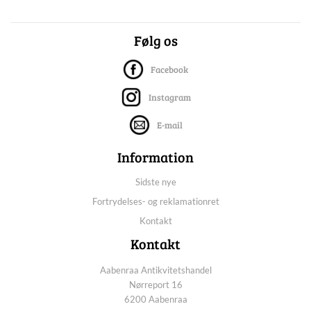
Følg os
Facebook
Instagram
E-mail
Information
Sidste nye
Fortrydelses- og reklamationret
Kontakt
Kontakt
Aabenraa Antikvitetshandel
Nørreport 16
6200 Aabenraa