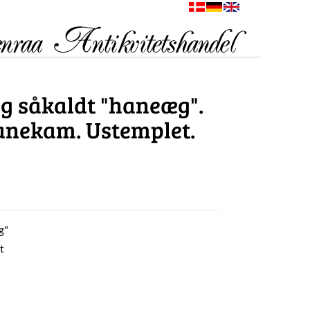
 såkaldt "haneæg".
anekam. Ustemplet.
g"
t