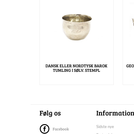
DANSK ELLER NORDTYSK BAROK
GEO
TUMLING I SØLV. STEMPL
Følg os
Informatio
Sidste nye
Facebook