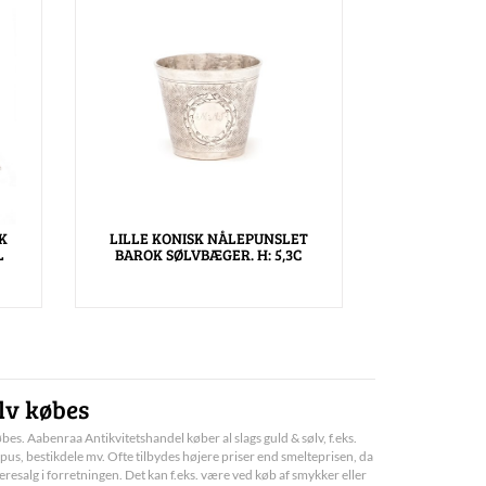
K
LILLE KONISK NÅLEPUNSLET
L
BAROK SØLVBÆGER. H: 5,3C
lv købes
bes. Aabenraa Antikvitetshandel køber al slags guld & sølv, f.eks.
pus, bestikdele mv. Ofte tilbydes højere priser end smelteprisen, da
deresalg i forretningen. Det kan f.eks. være ved køb af smykker eller