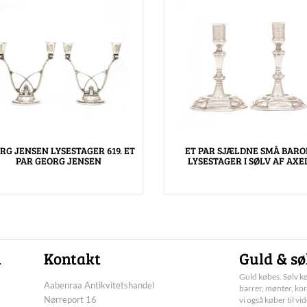
RG JENSEN LYSESTAGER 619. ET
ET PAR SJÆLDNE SMÅ BARO
PAR GEORG JENSEN
LYSESTAGER I SØLV AF AXE
n
Kontakt
Guld & sø
Guld købes. Sølv kø
Aabenraa Antikvitetshandel
barrer, mønter, kor
Nørreport 16
vi også køber til vi