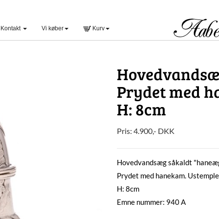
Kontakt
Vi køber
Kurv
Hovedvandsæg
Prydet med h
H: 8cm
Pris:
4.900
,-
DKK
Hovedvandsæg såkaldt "haneæ
Prydet med hanekam. Ustemple
H: 8cm
Emne nummer: 940 A