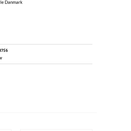
hele Danmark
8756
v