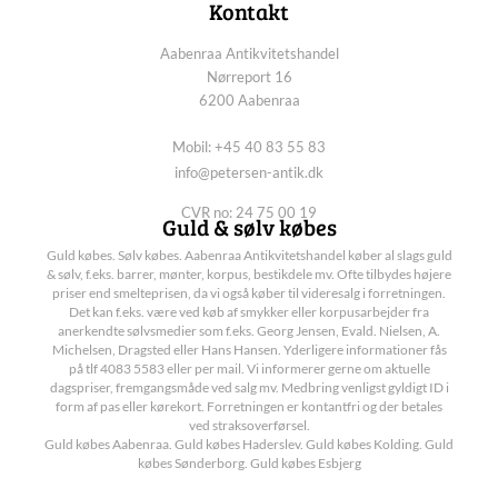
Kontakt
Aabenraa Antikvitetshandel
Nørreport 16
6200 Aabenraa
Mobil: +45 40 83 55 83
info@petersen-antik.dk
CVR no: 24 75 00 19
Guld & sølv købes
Guld købes. Sølv købes. Aabenraa Antikvitetshandel køber al slags guld
& sølv, f.eks. barrer, mønter, korpus, bestikdele mv. Ofte tilbydes højere
priser end smelteprisen, da vi også køber til videresalg i forretningen.
Det kan f.eks. være ved køb af smykker eller korpusarbejder fra
anerkendte sølvsmedier som f.eks. Georg Jensen, Evald. Nielsen, A.
Michelsen, Dragsted eller Hans Hansen. Yderligere informationer fås
på tlf 4083 5583 eller per mail. Vi informerer gerne om aktuelle
dagspriser, fremgangsmåde ved salg mv. Medbring venligst gyldigt ID i
form af pas eller kørekort. Forretningen er kontantfri og der betales
ved straksoverførsel.
Guld købes Aabenraa. Guld købes Haderslev. Guld købes Kolding. Guld
købes Sønderborg. Guld købes Esbjerg