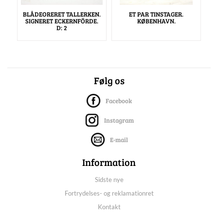
BLÅDEORERET TALLERKEN.
ET PAR TINSTAGER.
SIGNERET ECKERNFÖRDE.
KØBENHAVN.
D: 2
Følg os
Facebook
Instagram
E-mail
Information
Sidste nye
Fortrydelses- og reklamationret
Kontakt