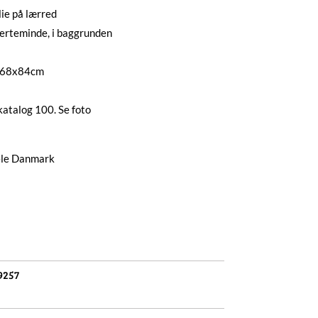
ie på lærred
erteminde, i baggrunden
: 68x84cm
atalog 100. Se foto
hele Danmark
9257