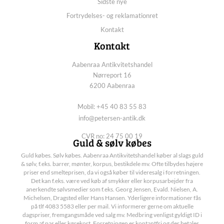
Sidste nye
Fortrydelses- og reklamationret
Kontakt
Kontakt
Aabenraa Antikvitetshandel
Nørreport 16
6200 Aabenraa
Mobil: +45 40 83 55 83
info@petersen-antik.dk
CVR no: 24 75 00 19
Guld & sølv købes
Guld købes. Sølv købes. Aabenraa Antikvitetshandel køber al slags guld
& sølv, f.eks. barrer, mønter, korpus, bestikdele mv. Ofte tilbydes højere
priser end smelteprisen, da vi også køber til videresalg i forretningen.
Det kan f.eks. være ved køb af smykker eller korpusarbejder fra
anerkendte sølvsmedier som f.eks. Georg Jensen, Evald. Nielsen, A.
Michelsen, Dragsted eller Hans Hansen. Yderligere informationer fås
på tlf 4083 5583 eller per mail. Vi informerer gerne om aktuelle
dagspriser, fremgangsmåde ved salg mv. Medbring venligst gyldigt ID i
form af pas eller kørekort. Forretningen er kontantfri og der betales