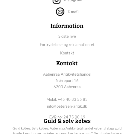
E-mail
Information
Sidste nye
Fortrydelses- og reklamationret
Kontakt
Kontakt
Aabenraa Antikvitetshandel
Nørreport 16
6200 Aabenraa
Mobil: +45 40 83 55 83
info@petersen-antik.dk
CVR no: 24 75 00 19
Guld & sølv købes
Guld købes. Sølv købes. Aabenraa Antikvitetshandel køber al slags guld
& sølv, f.eks. barrer, mønter, korpus, bestikdele mv. Ofte tilbydes højere