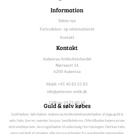
Information
Sidste nye
Fortrydelses- og reklamationret
Kontakt
Kontakt
Aabenraa Antikvitetshandel
Nørreport 16
6200 Aabenraa
Mobil: +45 40 83 55 83
info@petersen-antik.dk
CVR no: 24 75 00 19
Guld & sølv købes
Guld købes. Sølv købes. Aabenraa Antikvitetshandel køber al slags guld &
sølv, f.eks. barrer, mønter, korpus, bestikdele mv. Ofte tilbydes højere priser
end smelteprisen, da vi også køber til videresalg i forretningen. Det kan f.eks.
være ved køb af smykker eller korpusarbejder fra anerkendte sølvsmedier