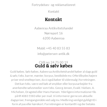
Fortrydelses- og reklamationret
Kontakt
Kontakt
Aabenraa Antikvitetshandel
Nørreport 16
6200 Aabenraa
Mobil: +45 40 83 55 83
info@petersen-antik.dk
CVR no: 24 75 00 19
Guld & sølv købes
Guld købes. Sølv købes. Aabenraa Antikvitetshandel køber al slags guld
& sølv, f.eks. barrer, mønter, korpus, bestikdele mv. Ofte tilbydes højere
priser end smelteprisen, da vi også køber til videresalg i forretningen.
Det kan f.eks. være ved køb af smykker eller korpusarbejder fra
anerkendte sølvsmedier som f.eks. Georg Jensen, Evald. Nielsen, A.
Michelsen, Dragsted eller Hans Hansen. Yderligere informationer fås
på tlf 4083 5583 eller per mail. Vi informerer gerne om aktuelle
dagspriser, fremgangsmåde ved salg mv. Medbring venligst gyldigt ID i
form af pas eller kørekort. Forretningen er kontantfri og der betales