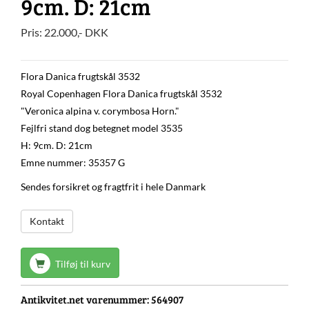
9cm. D: 21cm
Pris:
22.000
,-
DKK
Flora Danica frugtskål 3532
Royal Copenhagen Flora Danica frugtskål 3532
"Veronica alpina v. corymbosa Horn."
Fejlfri stand dog betegnet model 3535
H: 9cm. D: 21cm
Emne nummer: 35357 G
Sendes forsikret og fragtfrit i hele Danmark
Kontakt
Tilføj til kurv
Antikvitet.net varenummer:
564907